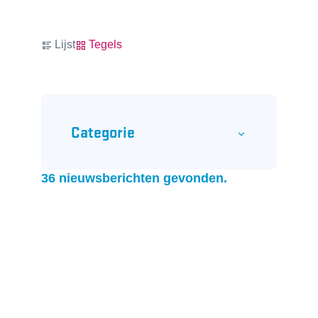
Weergave
Lijst
Tegels
Filter op
Categorie
36 nieuwsberichten gevonden.