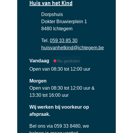
Contact
Huis van het Kind
Adres
Dorpshuis
Dokter Bruwierplein 1
,
8480
Ichtegem
Tel.
059 33 85 30
E-mail
huisvanhetkind
@
ichtegem.be
Vandaag
Nu gesloten
Open van
08:30
tot
12:00
uur
Morgen
Open van
08:30
tot
12:00
uur
&
13:30
tot
16:00
uur
Wij werken bij voorkeur op
afspraak.
Bel ons via 059 33 8480, we