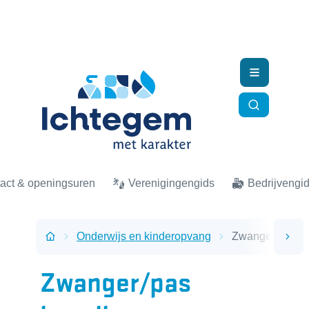
Naar inhoud
Ichtegem
Menu
Zoek tonen
act & openingsuren
Verenigingengids
Bedrijvengi
Onderwijs en kinderopvang
Zwanger/pas be
scro
Startpagina
Zwanger/pas