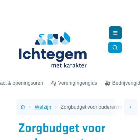
Naar inhoud
Ichtegem
Menu
Zoek tonen
act & openingsuren
Verenigingengids
Bedrijvengi
Welzijn
Zorgbudget voor ouderen met een 
scro
Startpagina
Zorgbudget voor