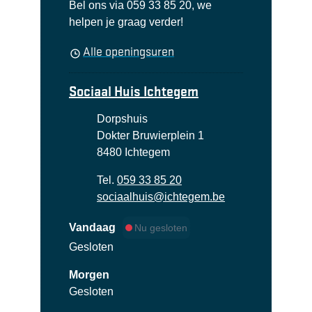
Bel ons via 059 33 85 20, we
helpen je graag verder!
Sociaal Huis Eernegem
Alle openingsuren
Sociaal Huis Ichtegem
Adres
Dorpshuis
Dokter Bruwierplein 1
,
8480
Ichtegem
Tel.
059 33 85 20
E-mail
sociaalhuis
@
ichtegem.be
Vandaag
Nu gesloten
Gesloten
Morgen
Gesloten