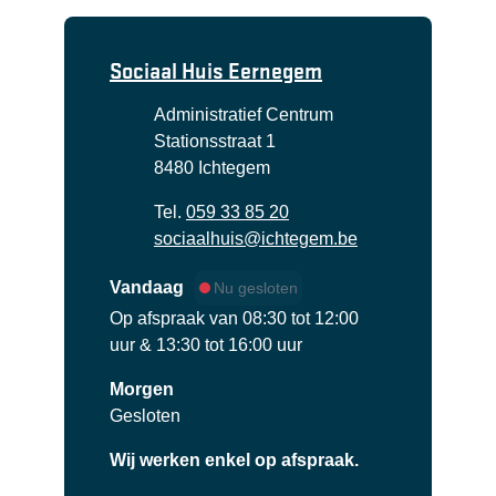
Contact
Sociaal Huis Eernegem
Adres
Administratief Centrum
Stationsstraat 1
,
8480
Ichtegem
Tel.
059 33 85 20
E-mail
sociaalhuis
@
ichtegem.be
Vandaag
Nu gesloten
Op afspraak van
08:30
tot
12:00
uur
&
13:30
tot
16:00
uur
Morgen
Gesloten
Wij werken enkel op afspraak.