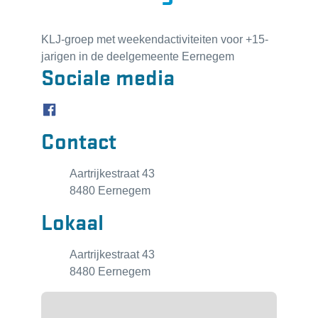
KLJ-groep met weekendactiviteiten voor +15-
jarigen in de deelgemeente Eernegem
Sociale media
Facebook KLJ Eernegem
Contact
Adres
Aartrijkestraat 43
,
8480
Eernegem
Lokaal
Adres
Aartrijkestraat 43
,
8480
Eernegem