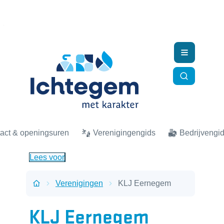
Naar inhoud
Ichtegem
Menu
Zoek tonen
act & openingsuren
Verenigingengids
Bedrijvengi
Lees voor
Verenigingen
KLJ Eernegem
Startpagina
KLJ Eernegem