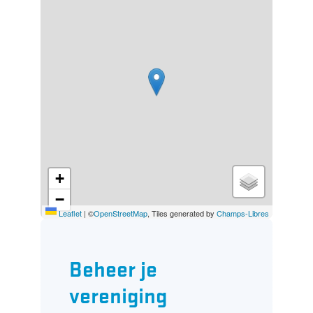
+
−
Leaflet
|
©
OpenStreetMap
, Tiles generated by
Champs-Libres
Beheer je
vereniging