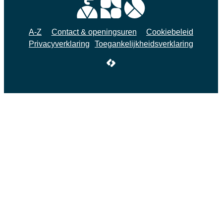
A-Z
Contact & openingsuren
Cookiebeleid
Privacyverklaring
Toegankelijkheidsverklaring
LCP nv 2026 ©