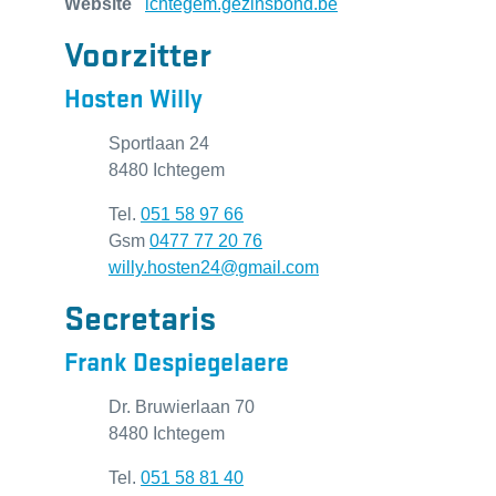
Website
ichtegem.gezinsbond.be
Voorzitter
Hosten Willy
Adres
Sportlaan 24
,
8480
Ichtegem
Tel.
051 58 97 66
Gsm
0477 77 20 76
E-mail
willy.hosten24
@
gmail.com
Secretaris
Frank
Despiegelaere
Adres
Dr. Bruwierlaan 70
,
8480
Ichtegem
Tel.
051 58 81 40