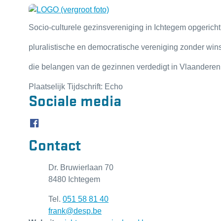
Socio-culturele gezinsvereniging in Ichtegem opgericht
pluralistische en democratische vereniging zonder wi
die belangen van de gezinnen verdedigt in Vlaanderen
Plaatselijk Tijdschrift: Echo
Sociale media
Facebook Gezinsbond Ichtegem
Contact
Adres
Dr. Bruwierlaan 70
,
8480
Ichtegem
Tel.
051 58 81 40
E-mail
frank
@
desp.be