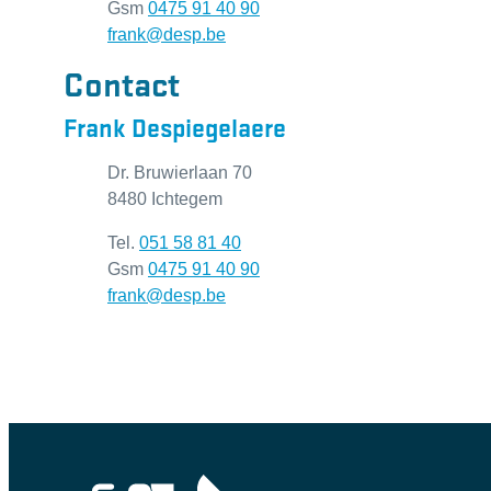
Gsm
0475 91 40 90
E-mail
frank
@
desp.be
Contact
Frank
Despiegelaere
Adres
Dr. Bruwierlaan 70
,
8480
Ichtegem
Tel.
051 58 81 40
Gsm
0475 91 40 90
E-mail
frank
@
desp.be