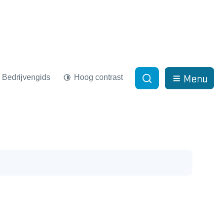
Menu
Bedrijvengids
Hoog contrast
Zoek tonen / verber