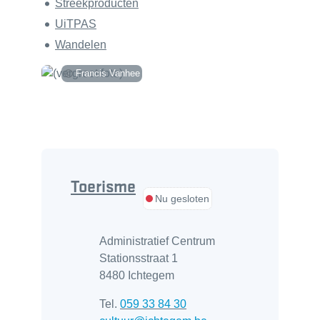
Streekproducten
UiTPAS
Wandelen
Francis Vanhee
Contact
Toerisme
Nu gesloten
Adres
Administratief Centrum
Stationsstraat 1
,
8480
Ichtegem
Tel.
059 33 84 30