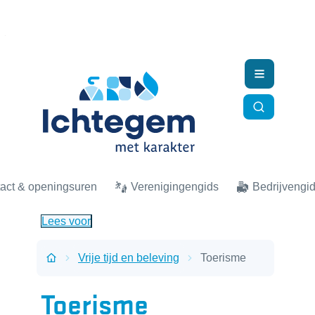
Naar inhoud
Ichtegem
Menu
Zoek tonen
act & openingsuren
Verenigingengids
Bedrijvengi
Lees voor
Vrije tijd en beleving
Toerisme
Startpagina
Toerisme