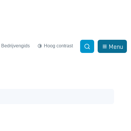
Menu
Bedrijvengids
Hoog contrast
Zoek tonen / verber