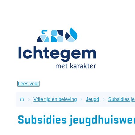
Naar inhoud
Ichtegem
Lees voor
Vrije tijd en beleving
Jeugd
Subsidies j
Startpagina
Subsidies jeugdhuiswe