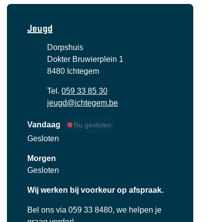
Contact
Jeugd
Adres
Dorpshuis
Dokter Bruwierplein 1
,
8480
Ichtegem
Tel.
059 33 85 30
E-mail
jeugd
@
ichtegem.be
Vandaag
Nu gesloten
Gesloten
Morgen
Gesloten
Wij werken bij voorkeur op afspraak.
Bel ons via 059 33 8480, we helpen je
graag verder!