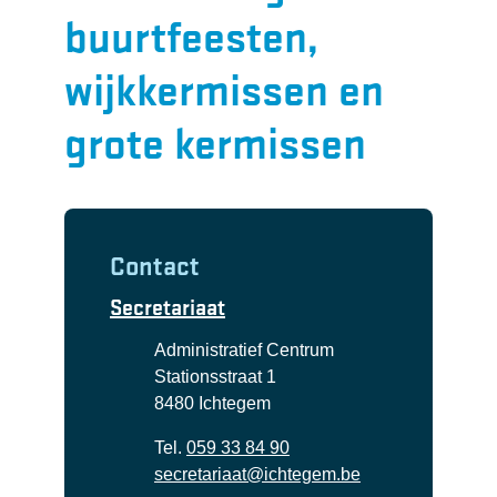
buurtfeesten,
wijkkermissen en
grote kermissen
Contact
Secretariaat
Adres
Administratief Centrum
Stationsstraat 1
,
8480
Ichtegem
Tel.
059 33 84 90
E-mail
secretariaat
@
ichtegem.be