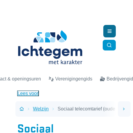
Naar inhoud
Ichtegem
Menu
Zoek tonen
act & openingsuren
Verenigingengids
Bedrijvengi
Lees voor
Welzijn
Sociaal telecomtarief (oude regeling
scro
Startpagina
Sociaal