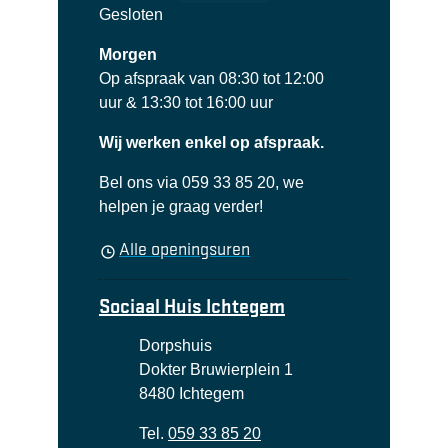
Gesloten
Morgen
Op afspraak van
08:30
tot
12:00
uur
&
13:30
tot
16:00
uur
Wij werken enkel op afspraak.
Bel ons via 059 33 85 20, we
helpen je graag verder!
Sociaal Huis Eernegem
Alle openingsuren
Sociaal Huis Ichtegem
Adres
Dorpshuis
Dokter Bruwierplein 1
,
8480
Ichtegem
Tel.
059 33 85 20