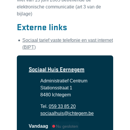
elektronische communicatie (art 3 van de
bijlage)
Externe links
Sociaal tarief vaste telefonie en vast internet
(BIPT)
Contact
Sociaal Huis Eernegem
Adres
Administratief Centrum
Stationsstraat 1
,
8480
Ichtegem
Tel.
059 33 85 20
E-mail
sociaalhuis
@
ichtegem.be
Vandaag
Nu gesloten