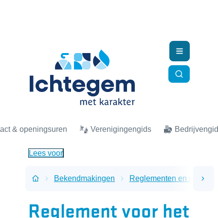
Naar inhoud
Ichtegem
Menu
Zoek tonen
act & openingsuren
Verenigingengids
Bedrijvengi
Lees voor
Bekendmakingen
Reglementen en subsidi
scro
Startpagina
Reglement voor het