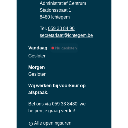
Adres
Administratief Centrum
Stationsstraat 1
,
8480
Ichtegem
Tel.
059 33 84 90
E-mail
secretariaat
@
ichtegem.be
Vandaag
Nu gesloten
Gesloten
Morgen
Gesloten
Wij werken bij voorkeur op
afspraak.
Bel ons via 059 33 8480, we
helpen je graag verder!
Secretariaat
Alle openingsuren