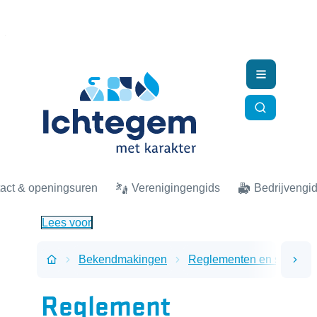
Naar inhoud
Ichtegem
Menu
Zoek tonen
act & openingsuren
Verenigingengids
Bedrijvengi
Lees voor
Bekendmakingen
Reglementen en subsidi
scro
Startpagina
Reglement