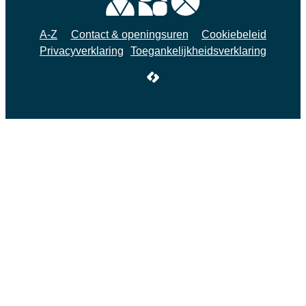
A-Z
Contact & openingsuren
Cookiebeleid
Privacyverklaring
Toegankelijkheidsverklaring
LCP nv 2026 ©