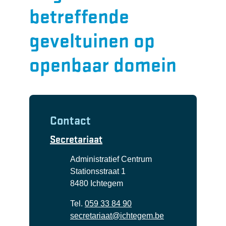
betreffende
geveltuinen op
openbaar domein
Contact
Secretariaat
Adres
Administratief Centrum
Stationsstraat 1
,
8480
Ichtegem
Tel.
059 33 84 90
E-mail
secretariaat
@
ichtegem.be