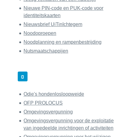
Nieuwe PIN-code en PUK-code voor
identiteitskaarten
Nieuwsbrief UiTinIchtegem
Noodoproepen
Noodplanning en rampenbestrijding
Nutsmaatschappijen
O
Odie's hondenlosloopweide
OFP PROLOCUS
Omgevingsvergunning
Omgevingsvergunning voor de exploitatie
van ingedeelde inrichtingen of activiteiten
Omgevingsvergunning voor het wijzigen