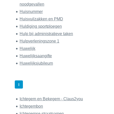
noodgevallen
Huisnummer
Huisvuilzakken en PMD
Huldiging sportploegen
Hulp bij administratieve taken
Hulpverleningszone 1
Huwelijk
Huwelijksaangifte
Huwelijksjubileum
I
Ichtegem en Bekegem - Claus2you
Ichtegembon
Ichtegemse straatnamen