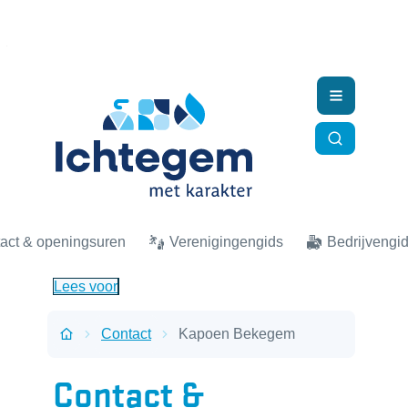
Naar inhoud
Ichtegem
Menu
Zoek tonen
act & openingsuren
Verenigingengids
Bedrijvengi
Lees voor
Contact
Kapoen Bekegem
Startpagina
Contact &