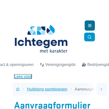
Naar inhoud
Ichtegem
Menu
Zoek tonen
act & openingsuren
Verenigingengids
Bedrijvengi
Lees voor
Huldiging sportploegen
Aanvraagformulier h
scro
Startpagina
Aanvraagformulier