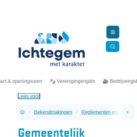
Naar inhoud
Ichtegem
Menu
Zoek tonen
act & openingsuren
Verenigingengids
Bedrijvengi
Lees voor
Bekendmakingen
Reglementen en subsidi
scro
Startpagina
Gemeentelijk