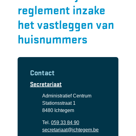
reglement inzake
het vastleggen van
huisnummers
Contact
Secretariaat
Adres
Administratief Centrum
Stationsstraat 1
,
8480
Ichtegem
Tel.
059 33 84 90
E-mail
secretariaat
@
ichtegem.be