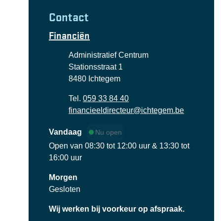
Contact
Financiën
Adres
Administratief Centrum
Stationsstraat 1
,
8480
Ichtegem
Tel.
059 33 84 40
E-mail
financieeldirecteur
@
ichtegem.be
Vandaag
Nu open
Open van
08:30
tot
12:00
uur
&
13:30
tot
16:00
uur
Morgen
Gesloten
Wij werken bij voorkeur op afspraak.