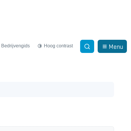
Menu
Bedrijvengids
Hoog contrast
Zoek tonen / verber