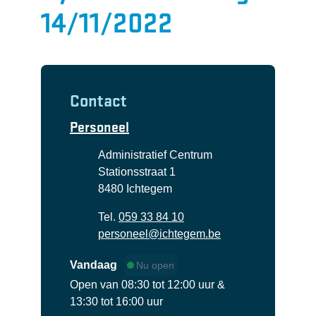
14/11/2022
Contact
Personeel
Adres
Administratief Centrum
Stationsstraat 1
,
8480
Ichtegem
Tel.
059 33 84 10
E-mail
personeel
@
ichtegem.be
Vandaag
Nu open
Open van
08:30
tot
12:00
uur
&
13:30
tot
16:00
uur