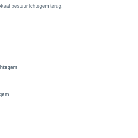
okaal bestuur Ichtegem terug.
chtegem
egem