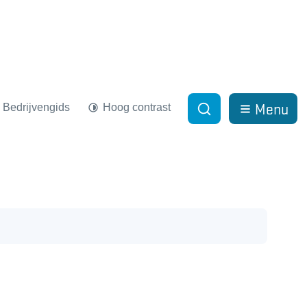
Menu
Bedrijvengids
Hoog contrast
Zoek tonen / verber