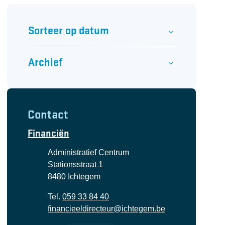
Verfijn of wijzig resultaten
Sorteer op datum
Archief
Contact
Financiën
Adres
Administratief Centrum
Stationsstraat 1
,
8480
Ichtegem
Tel.
059 33 84 40
E-mail
financieeldirecteur
@
ichtegem.be