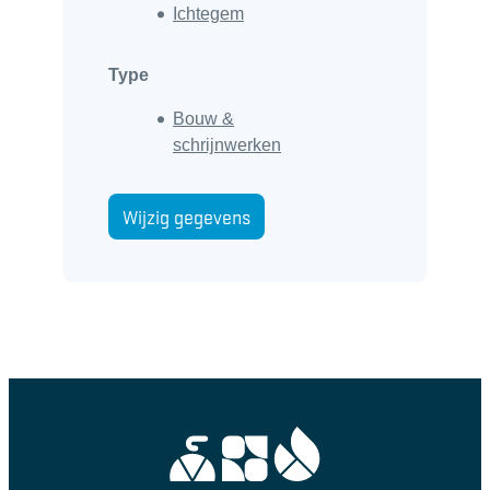
Ichtegem
Type
Bouw &
schrijnwerken
Wijzig gegevens