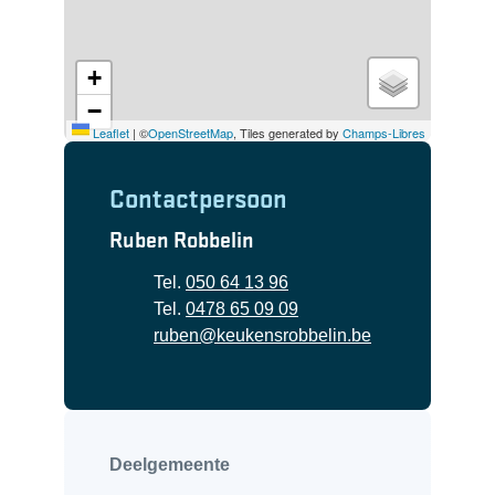
+
−
Leaflet
|
©
OpenStreetMap
, Tiles generated by
Champs-Libres
Contactpersoon
Ruben Robbelin
Tel.
050 64 13 96
Gsm
0478 65 09 09
E-mail
ruben
@
keukensrobbelin.be
Deelgemeente