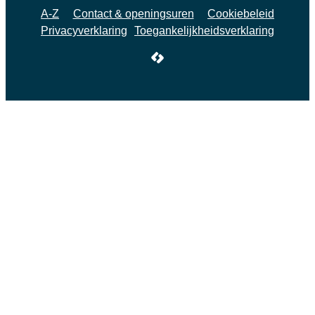
A-Z
Contact & openingsuren
Cookiebeleid
Privacyverklaring
Toegankelijkheidsverklaring
LCP nv 2026 ©