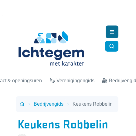
Naar inhoud
Ichtegem
Menu
Zoek tonen
act & openingsuren
Verenigingengids
Bedrijvengi
Bedrijvengids
Keukens Robbelin
Startpagina
Keukens Robbelin