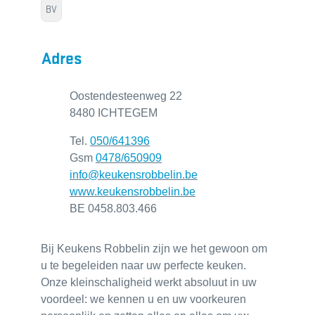
BV
Adres
Adres
Oostendesteenweg 22
,
8480
ICHTEGEM
Tel.
050/641396
0478/650909
E-mail
info
@
keukensrobbelin.be
Website
www.keukensrobbelin.be
BTW nr.
BE 0458.803.466
Bij Keukens Robbelin zijn we het gewoon om
u te begeleiden naar uw perfecte keuken.
Onze kleinschaligheid werkt absoluut in uw
voordeel: we kennen u en uw voorkeuren