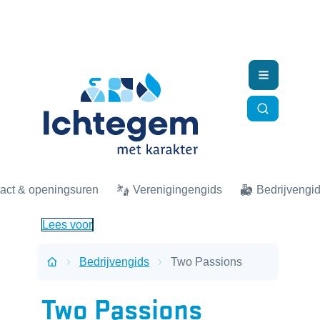
Naar inhoud
Ichtegem
Menu
Zoek tonen
act & openingsuren
Verenigingengids
Bedrijvengi
Lees voor
Bedrijvengids
Two Passions
Startpagina
Two Passions