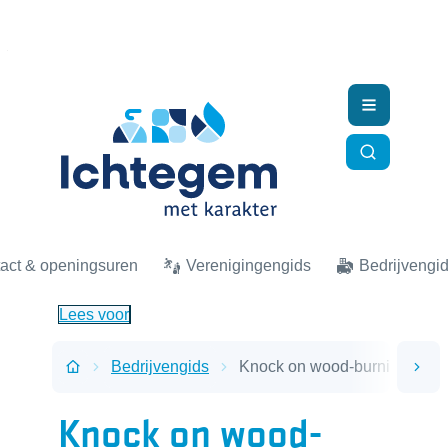
Naar inhoud
Ichtegem
Menu
Zoek tonen
act & openingsuren
Verenigingengids
Bedrijvengi
Lees voor
Bedrijvengids
Knock on wood-burning
scro
Startpagina
Knock on wood-