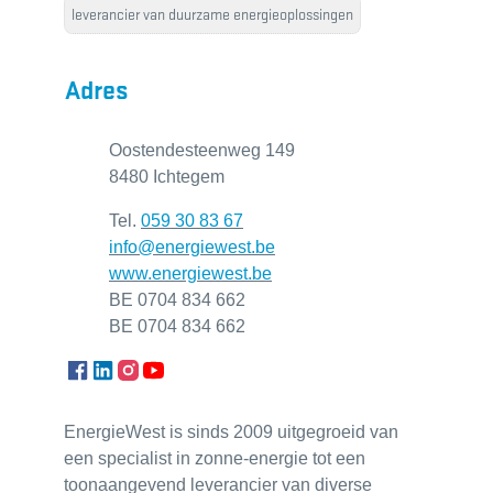
leverancier van duurzame energieoplossingen
Adres
Adres
Oostendesteenweg 149
,
8480
Ichtegem
Tel.
059 30 83 67
E-mail
info
@
energiewest.be
Website
www.energiewest.be
Ondernemingsnummer
BE 0704 834 662
BTW nr.
BE 0704 834 662
Facebook
LinkedIn
Instagram
YouTube
EnergieWest is sinds 2009 uitgegroeid van
een specialist in zonne-energie tot een
toonaangevend leverancier van diverse