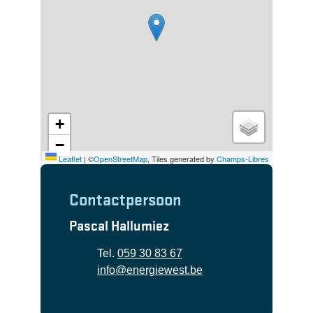
+
−
Leaflet
|
©
OpenStreetMap
, Tiles generated by
Champs-Libres
Contactpersoon
Pascal Hallumiez
Tel.
059 30 83 67
E-mail
info
@
energiewest.be