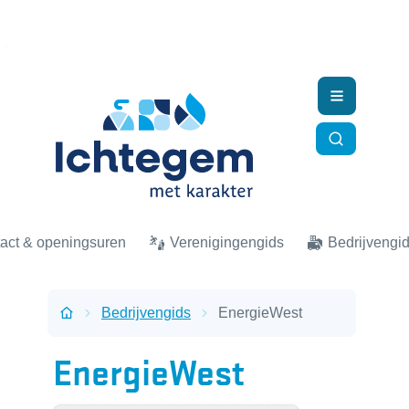
Naar inhoud
Ichtegem
Menu
Zoek tonen
act & openingsuren
Verenigingengids
Bedrijvengi
Bedrijvengids
EnergieWest
Startpagina
EnergieWest