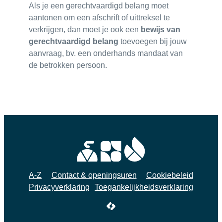
Als je een gerechtvaardigd belang moet
aantonen om een afschrift of uittreksel te
verkrijgen, dan moet je ook een
bewijs van
gerechtvaardigd belang
toevoegen bij jouw
aanvraag, bv. een onderhands mandaat van
de betrokken persoon.
A-Z
Contact & openingsuren
Cookiebeleid
Privacyverklaring
Toegankelijkheidsverklaring
LCP nv 2026 ©