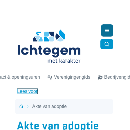
Naar inhoud
Ichtegem
Menu
Zoek tonen
act & openingsuren
Verenigingengids
Bedrijvengi
Lees voor
Akte van adoptie
Startpagina
Akte van adoptie