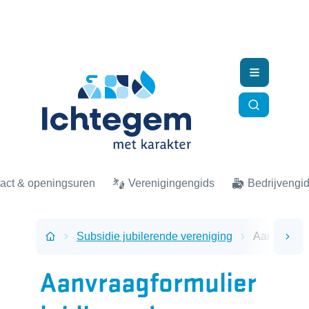
Naar inhoud
Ichtegem
Menu
Zoek tonen
act & openingsuren
Verenigingengids
Bedrijvengi
Subsidie jubilerende vereniging
Aanvraagfo
scro
Startpagina
Aanvraagformulier