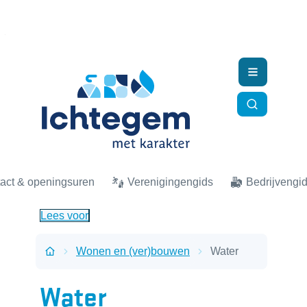
Naar inhoud
Ichtegem
Menu
Zoek tonen
act & openingsuren
Verenigingengids
Bedrijvengi
Lees voor
Wonen en (ver)bouwen
Water
Startpagina
Water