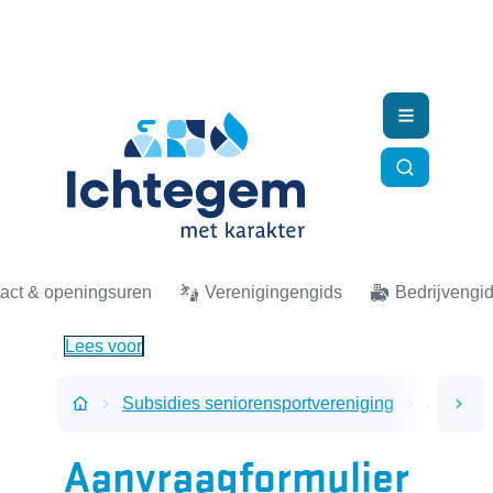
Naar inhoud
Ichtegem
Menu
Zoek tonen
act & openingsuren
Verenigingengids
Bedrijvengi
Lees voor
Subsidies seniorensportvereniging
Aanvraag
scro
Startpagina
Aanvraagformulier